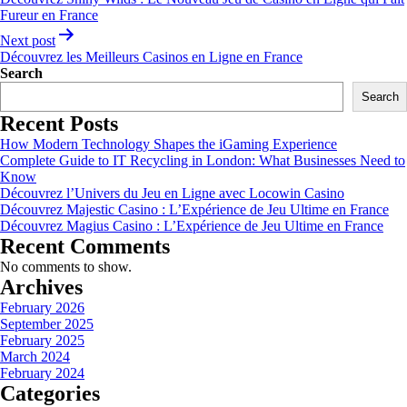
navigation
Fureur en France
Next post
Découvrez les Meilleurs Casinos en Ligne en France
Search
Search
Recent Posts
How Modern Technology Shapes the iGaming Experience
Complete Guide to IT Recycling in London: What Businesses Need to
Know
Découvrez l’Univers du Jeu en Ligne avec Locowin Casino
Découvrez Majestic Casino : L’Expérience de Jeu Ultime en France
Découvrez Magius Casino : L’Expérience de Jeu Ultime en France
Recent Comments
No comments to show.
Archives
February 2026
September 2025
February 2025
March 2024
February 2024
Categories