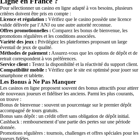
Ligne en France ?
Pour sélectionner un casino en ligne adapté à vos besoins, plusieurs
critères doivent être pris en compte :
Licence et régulation :
Vérifiez que le casino possède une licence
valide délivrée par l’ANJ ou une autre autorité reconnue.
Offres promotionnelles :
Comparez les bonus de bienvenue, les
promotions régulières et les conditions associées.
Variété des jeux :
Privilégiez les plateformes proposant un large
éventail de jeux de qualité.
Méthodes de paiement :
Assurez-vous que les options de dépôt et de
retrait correspondent à vos préférences.
Service client :
Testez la disponibilité et la réactivité du support client.
Compatibilité mobile :
Vérifiez que le site est optimisé pour jouer sur
smartphone et tablette.
Les Bonus à Ne Pas Manquer
Les casinos en ligne proposent souvent des bonus attractifs pour attirer
de nouveaux joueurs et fidéliser les anciens. Parmi les plus courants,
on trouve :
Bonus de bienvenue : souvent un pourcentage sur le premier dépôt
accompagné de tours gratuits.
Bonus sans dépôt : un crédit offert sans obligation de dépôt initial.
Cashback : remboursement d’une partie des pertes sur une période
donnée.
Promotions régulières : tournois, challenges et offres spéciales pour les
joueurs fidèles.