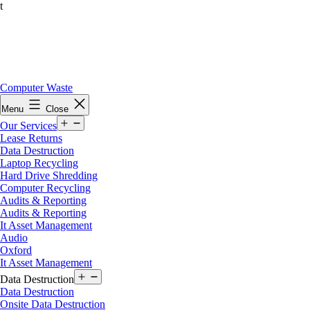
t
Skip
Computer Waste
to
Menu
Close
content
Open
Our Services
menu
Lease Returns
Data Destruction
Laptop Recycling
Hard Drive Shredding
Computer Recycling
Audits & Reporting
Audits & Reporting
It Asset Management
Audio
Oxford
It Asset Management
Open
Data Destruction
menu
Data Destruction
Onsite Data Destruction