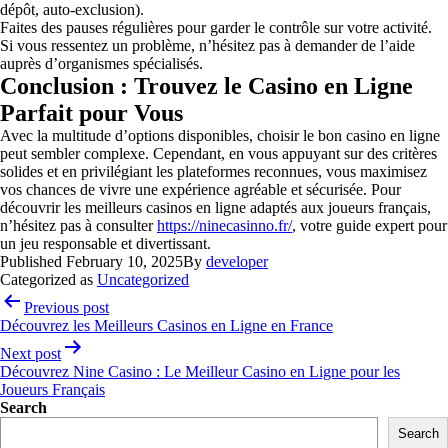
dépôt, auto-exclusion).
Faites des pauses régulières pour garder le contrôle sur votre activité.
Si vous ressentez un problème, n’hésitez pas à demander de l’aide
auprès d’organismes spécialisés.
Conclusion : Trouvez le Casino en Ligne
Parfait pour Vous
Avec la multitude d’options disponibles, choisir le bon casino en ligne
peut sembler complexe. Cependant, en vous appuyant sur des critères
solides et en privilégiant les plateformes reconnues, vous maximisez
vos chances de vivre une expérience agréable et sécurisée. Pour
découvrir les meilleurs casinos en ligne adaptés aux joueurs français,
n’hésitez pas à consulter
https://ninecasinno.fr/
, votre guide expert pour
un jeu responsable et divertissant.
Published
February 10, 2025
By
developer
Categorized as
Uncategorized
Post
Previous post
navigation
Découvrez les Meilleurs Casinos en Ligne en France
Next post
Découvrez Nine Casino : Le Meilleur Casino en Ligne pour les
Joueurs Français
Search
Search