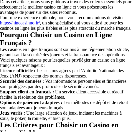
Dans cet article, nous vous guidons à travers les critères essentiels pour
sélectionner le meilleur casino en ligne et vous présentons les
avantages de jouer sur des sites reconnus.
Pour une expérience optimale, nous vous recommandons de visiter
https://ninecasinno.fr/
, un site spécialisé qui vous aide à trouver les
casinos en ligne les plus fiables et les plus attractifs du marché français.
Pourquoi Choisir un Casino en Ligne
Français ?
Les casinos en ligne français sont soumis à une réglementation stricte,
garantissant la sécurité des joueurs et la transparence des opérations.
Voici quelques raisons pour lesquelles privilégier un casino en ligne
français est avantageux :
Licence officielle :
Les casinos agréés par l’Autorité Nationale des
Jeux (ANJ) respectent des normes rigoureuses.
Sécurité des données :
Vos informations personnelles et financières
sont protégées par des protocoles de sécurité avancés.
Support client en français :
Un service client accessible et réactif
facilite la résolution des problèmes.
Options de paiement adaptées :
Les méthodes de dépôt et de retrait
sont adaptées aux joueurs français.
Jeux variés :
Une large sélection de jeux, incluant les machines à
sous, le poker, la roulette, et bien plus.
Les Critères pour Choisir un Casino en