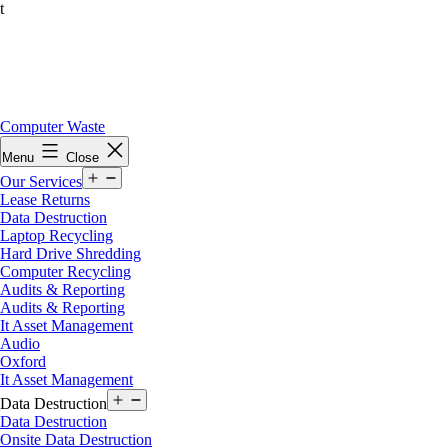
t
Skip
Computer Waste
to
Menu
Close
content
Open
Our Services
menu
Lease Returns
Data Destruction
Laptop Recycling
Hard Drive Shredding
Computer Recycling
Audits & Reporting
Audits & Reporting
It Asset Management
Audio
Oxford
It Asset Management
Open
Data Destruction
menu
Data Destruction
Onsite Data Destruction