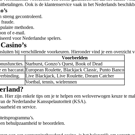
uitbetalingen. Ook is de klantenservice vaak in het Nederlands beschik
o’s
 streng gecontroleerd.
 fraude.
pulaire methoden.
oon of e-mail.
liseerd voor Nederlandse spelers.
 Casino’s
nsluiten bij verschillende voorkeuren. Hieronder vind je een overzicht 
Voorbeelden
nusfuncties.
Starburst, Gonzo’s Quest, Book of Dead
e en baccarat.
European Roulette, Blackjack Classic, Punto Banco
verbinding.
Live Blackjack, Live Roulette, Dream Catcher
Voetbal, tennis, wielrennen
derland?
ezen. Hier zijn enkele tips om je te helpen een weloverwogen keuze te ma
e van de Nederlandse Kansspelautoriteit (KSA).
aarheid en service.
teitsprogramma’s.
d en behulpzaamheid te beoordelen.