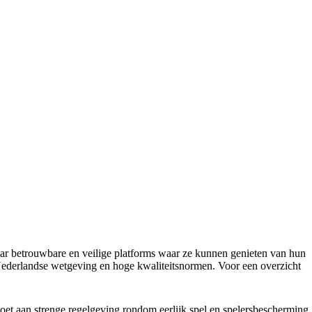
naar betrouwbare en veilige platforms waar ze kunnen genieten van hun
de Nederlandse wetgeving en hoge kwaliteitsnormen. Voor een overzicht
oet aan strenge regelgeving rondom eerlijk spel en spelersbescherming.