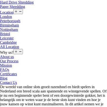
Hard Drive Shredding
Paper Shredding
Open
Location
menu
London
Peterborough
Birmingham
Nottingham
Bristol
Leicester
Cambridge
All Location
Open
Why us?
menu
About us
Our Process
Mission
FAQs
Certificates
Blog
Contact Us
De wereld van online slots groeit razendsnel en biedt spelers in
Nederland een breed scala aan spannende en winstgevende spellen. Of
je nu een beginnende speler bent of een doorgewinterde gokker, het is
belangrijk om te weten waar je de beste slots kunt vinden en hoe je
jouw kansen op winst kunt maximaliseren. In dit artikel nemen we je